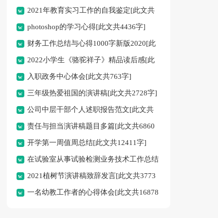
2021年教育实习工作的自我鉴定[此文共
photoshop的学习心得[此文共4436字]
16098字]
财务工作总结与心得1000字新版2020[此
2022小学生《骆驼祥子》精品读后感[此
文共7125字]
入职政务中心体会[此文共763字]
文共4226字]
三年级热爱祖国的演讲稿[此文共2728字]
公司中层干部个人述职报告范文[此文共
责任与担当演讲稿题目多篇[此文共6860
928字]
开学第一周值周总结[此文共12411字]
字]
在试验室从事试验检测业务技术工作总结
2021植树节演讲稿致辞发言[此文共3773
[此文共1620字]
一名幼教工作者的心得体会[此文共16878
字]
字]