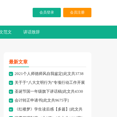
会员登录
会员注册
文范文
讲话致辞
最新文章
2021个人师德师风自我鉴定[此文共3738
关于于“八大文明行为”专项行动工作开展
字]
圣诞节国一年级旗下讲话稿[此文共4330
情况的汇报[此文共879字]
会计转正申请书[此文共9675字]
字]
《红楼梦》学生读后感【多篇】[此文共