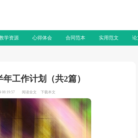
教学资源
心得体会
合同范本
实用范文
论
半年工作计划（共2篇）
08:19:57
阅读全文
下载本文