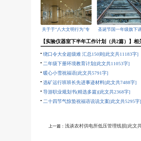
关于于“八大文明行为”专
圣诞节国一年级旗下
项行动工作开展情况的汇
稿[此文共4330字]
【实验仪器室下半年工作计划（共2篇）】相
报[此文共879字]
绕口令大全超级难 汇总150则[此文共11183字]
二年级下册环境教育计划[此文共11053字]
暖心小雪祝福语[此文共5791字]
选矿运行班班长先进事迹材料[此文共7488字]
导游职业规划书(精选多篇)[此文共2368字]
二十四节气惊蛰祝福语说说文案[此文共5295字
浅谈农村供电所低压管理线损[此文
上一篇：
1810字]