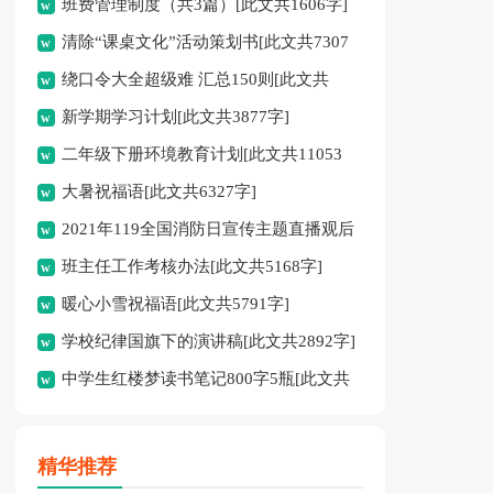
班费管理制度（共3篇）[此文共1606字]
2616字]
清除“课桌文化”活动策划书[此文共7307
绕口令大全超级难 汇总150则[此文共
字]
新学期学习计划[此文共3877字]
11183字]
二年级下册环境教育计划[此文共11053
大暑祝福语[此文共6327字]
字]
2021年119全国消防日宣传主题直播观后
班主任工作考核办法[此文共5168字]
感[此文共3846字]
暖心小雪祝福语[此文共5791字]
学校纪律国旗下的演讲稿[此文共2892字]
中学生红楼梦读书笔记800字5瓶[此文共
4308字]
精华推荐