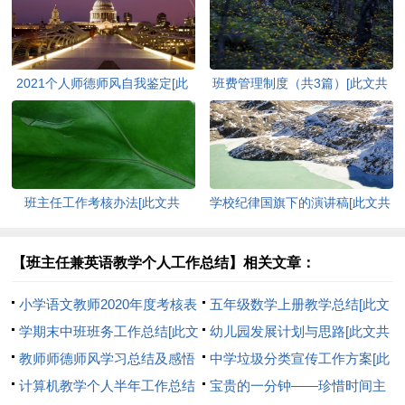
2021个人师德师风自我鉴定[此
班费管理制度（共3篇）[此文共
文共3738字]
1606字]
班主任工作考核办法[此文共
学校纪律国旗下的演讲稿[此文共
5168字]
2892字]
【班主任兼英语教学个人工作总结】相关文章：
小学语文教师2020年度考核表
五年级数学上册教学总结[此文
个人工作总结多篇[此文共6180
学期末中班班务工作总结[此文
共22824字]
幼儿园发展计划与思路[此文共
字]
共1239字]
教师师德师风学习总结及感悟
14219字]
中学垃圾分类宣传工作方案[此
（多篇）[此文共6644字]
计算机教学个人半年工作总结
文共402字]
宝贵的一分钟——珍惜时间主