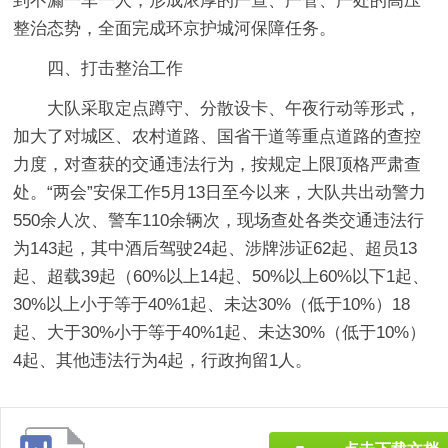
到不漏一车一人，形成浓厚的严查、严管、严处的高压
整治态势，全面完成环京护城河保障任务。
四、打击整治工作
大队采取定点蹲守、分散设卡、午夜行动等形式，
加大了对城区、农村道路、国省干道等重点道路的查控
力度，对查获的交通违法行为，按规定上限顶格严肃查
处。“两会”安保工作5月13日至今以来，大队共出动警力
550余人次、警车110余辆次，现场查处各类交通违法行
为143起，其中酒后驾驶24起、涉牌涉证62起、超员13
起、超载39起（60%以上14起、50%以上60%以下1起、
30%以上小于等于40%1起、未达30%（低于10%）18
起、大于30%小于等于40%1起、未达30%（低于10%）
4起、其他违法行为4起，行政拘留1人。