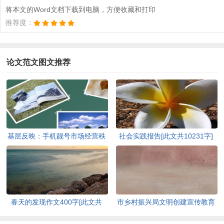
将本文的Word文档下载到电脑，方便收藏和打印
推荐度：
论文范文图文推荐
基层反映：手机靓号市场经营秩
社会实践报告[此文共10231字]
序亟待规范[此文共1223字]
春天的发现作文400字[此文共
市乡村振兴局文明创建宣传教育
2896字]
工作方案[此文共833字]