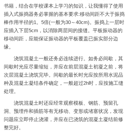
书籍，结合在学校课本上学习的知识，让我懂得了使用
插入式振捣器务必掌握的基本要求:移动间距不大于振捣
棒作用半径的1。5倍(一般为30～40cm)。振捣上一层时
应插入下层5cm，以消除两层间的接缝。平板振动器的
移动间距，应能保证振动器的平板覆盖已振实部分边
缘。
浇筑混凝土一般还务必连续进行。如务必间歇，其
间歇时光应尽量缩短，并应在前层混凝土初凝之前，将
次层混凝土浇筑完毕。间歇的最长时光应按所用水泥品
种及混凝土凝结条件确定，一般超过2h时，应按施工缝
处理。
浇筑混凝土时还应经常观察模板、钢筋、预留孔
洞、预埋件和插筋等有无移动、变形或堵塞状况，发现
问题应立即停止浇灌，并应在已浇筑的混凝土凝结前修
整完好。