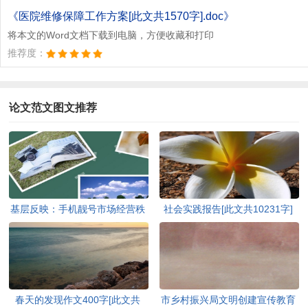
《医院维修保障工作方案[此文共1570字].doc》
将本文的Word文档下载到电脑，方便收藏和打印
推荐度：
论文范文图文推荐
基层反映：手机靓号市场经营秩
社会实践报告[此文共10231字]
序亟待规范[此文共1223字]
春天的发现作文400字[此文共
市乡村振兴局文明创建宣传教育