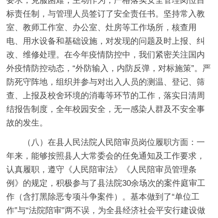
要求，克服困难，主动作为，严格落实安全管理岗位目
标责任制，与管理人员签订了安全责任书。坚持常入教
室、教师工作室、办公室、灶房等工作场所，核查用
电、用水设备和基础设施，对发现的问题及时上报、纠
改、维修处理。在今年疫情防控中，我们紧密关注国内
外疫情防控动态，“外防输入，内防反弹，对标施策”。严
防死守阵地，组织并参与对出入人员的测温、登记、筛
查、上报及校舍环境的消毒等环节的工作，落实日清周
结报告制度，全年校园安全，无一感染人群及不安全事
故的发生。
（八）在县人民法院人民陪审员岗位履职方面：
一
年来，能够按照县人大常委会的任免通知及工作要求，
认真履职，遵守《人民陪审法》《人民陪审员管理条
例》的规定，积极参与了县法院30余场次的案件庭审工
作（含打黑除恶专项斗争案件）。基本做到了“单位工
作”与“法院陪审”两不误，为全县经济社会平安行建设做