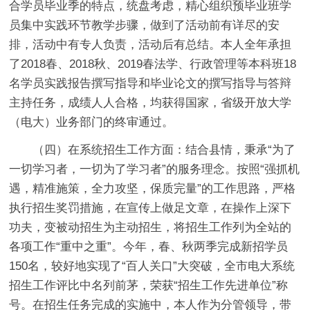
合学员毕业季的特点，统盘考虑，精心组织预毕业班学
员集中实践环节教学步骤，做到了活动前有详尽的安
排，活动中有专人负责，活动后有总结。本人全年承担
了2018春、2018秋、2019春法学、行政管理等本科班18
名学员实践报告撰写指导和毕业论文的撰写指导与答辩
主持任务，成绩人人合格，均获得国家，省级开放大学
（电大）业务部门的终审通过。
（四）在系统招生工作方面：
结合县情，秉承“为了
一切学习者，一切为了学习者”的服务理念。按照“强抓机
遇，精准施策，全力攻坚，保质完量”的工作思路，严格
执行招生奖罚措施，在宣传上做足文章，在操作上深下
功夫，变被动招生为主动招生，将招生工作列为全站的
各项工作“重中之重”。今年，春、秋两季完成新招学员
150名，较好地实现了“百人关口”大突破，全市电大系统
招生工作评比中名列前茅，荣获“招生工作先进单位”称
号。在招生任务完成的实施中，本人作为分管领导，带