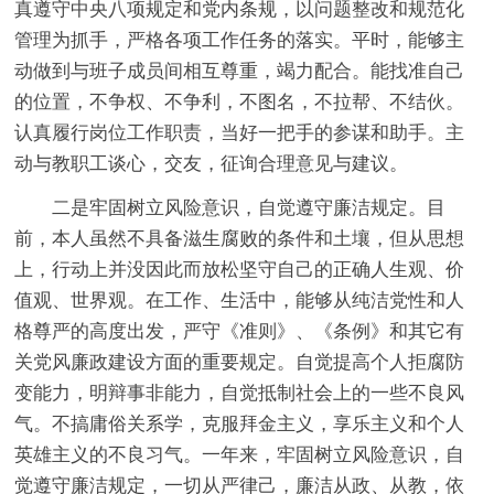
真遵守中央八项规定和党内条规，以问题整改和规范化
管理为抓手，严格各项工作任务的落实。平时，能够主
动做到与班子成员间相互尊重，竭力配合。能找准自己
的位置，不争权、不争利，不图名，不拉帮、不结伙。
认真履行岗位工作职责，当好一把手的参谋和助手。主
动与教职工谈心，交友，征询合理意见与建议。
二是牢固树立风险意识，自觉遵守廉洁规定。
目
前，本人虽然不具备滋生腐败的条件和土壤，但从思想
上，行动上并没因此而放松坚守自己的正确人生观、价
值观、世界观。在工作、生活中，能够从纯洁党性和人
格尊严的高度出发，严守《准则》、《条例》和其它有
关党风廉政建设方面的重要规定。自觉提高个人拒腐防
变能力，明辩事非能力，自觉抵制社会上的一些不良风
气。不搞庸俗关系学，克服拜金主义，享乐主义和个人
英雄主义的不良习气。一年来，牢固树立风险意识，自
觉遵守廉洁规定，一切从严律己，廉洁从政、从教，依