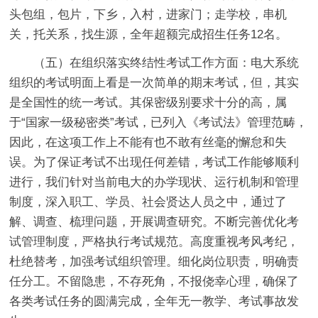
头包组，包片，下乡，入村，进家门；走学校，串机
关，托关系，找生源，全年超额完成招生任务12名。
（五）在组织落实终结性考试工作方面：
电大系统
组织的考试明面上看是一次简单的期末考试，但，其实
是全国性的统一考试。其保密级别要求十分的高，属
于“国家一级秘密类”考试，已列入《考试法》管理范畴，
因此，在这项工作上不能有也不敢有丝毫的懈怠和失
误。为了保证考试不出现任何差错，考试工作能够顺利
进行，我们针对当前电大的办学现状、运行机制和管理
制度，深入职工、学员、社会贤达人员之中，通过了
解、调查、梳理问题，开展调查研究。不断完善优化考
试管理制度，严格执行考试规范。高度重视考风考纪，
杜绝替考，加强考试组织管理。细化岗位职责，明确责
任分工。不留隐患，不存死角，不报侥幸心理，确保了
各类考试任务的圆满完成，全年无一教学、考试事故发