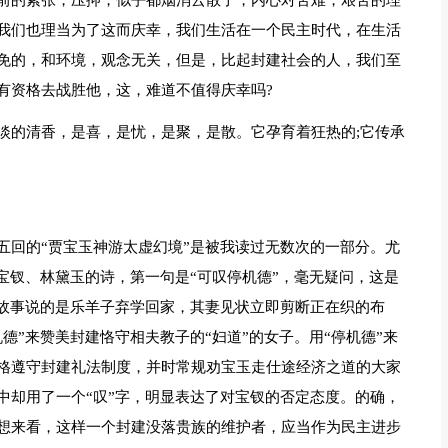
前的紧张，压抑，似乎都烟消云散了，内心对苦难，艰苦的理
我们也理当为了这而庆幸，我们生活在一个民主时代，在生活
免的，和环境，观念无关，但是，比起封建社会的人，我们至
有资格去战胜他，这，难道不值得庆幸吗?
淡的清香，是喜，是忧，是聚，是散。它孕育着狂热的;它传承
五回的“贾宝玉神游太虚幻境”是被我读过无数次的一部分。尤
宝钗、林黛玉的诗，第一句是“可叹停机德”，毫无疑问，这是
，故事说的是乐羊子弃学回家，其妻见状立即剪断正在织的布
德”来赞美封建恪守相夫教子的“妇道”的女子。用“停机德”来
格遵守封建礼法制度，并时常规劝宝玉走仕途经济之道的大家
中却用了一个“叹”字，明显表达了对宝钗的否定态度。的确，
想来看，这样一个封建没落贵族的维护者，应当作为民主进步