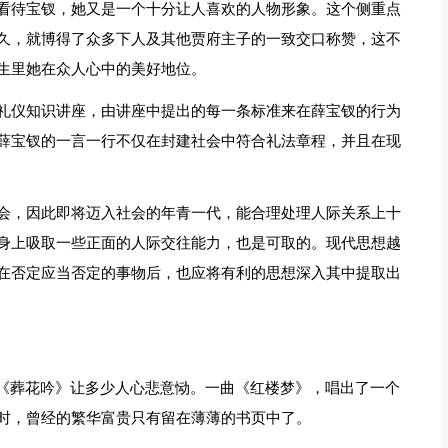
看待宝钗，她又是一个十分让人喜欢的人物形象。这个侧重点
久，就博得了众多下人及其他贾府主子的一致交口称赞，这不
生里她在众人心中的美好地位。
礼仪知识讲座，由讲座中提出的每一条标准来在薛宝钗的行为
薛宝钗的一言一行不仅在封建社会中符合礼法章程，并且在现
会，因此即将迈入社会的年青一代，能合理处理人际关系上十
身上吸取一些正面的人际交往能力，也是可取的。现代思想越
在否定应当否定的事物后，也应将有利的思想深入其中提取出
首《葬花吟》让多少人心悲意恸。一曲《红楼梦》，唱出了一个
时，曾经的繁华富贵只有留在薄薄的书页中了。