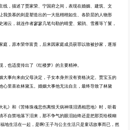
主线，描述了贾家荣、宁国府之间，表现在婚姻、建筑、文
让我羡慕的则是塑造出的一大批栩栩如生、各阶层的人物形
史湘云，就连作者寥寥几笔勾勒的晴雯、紫鹃、雪雁等丫鬟，
家庭，原本荣华富贵，后来因家庭成员获罪以致被抄家，逐渐
现，也适度传出了《红楼梦》的主要精神。
姻大事向来由父母决定，子女本身并没有资格决定。贾宝玉的
他心里喜欢林黛玉。婚姻大事他无法自主，最终导致了林黛
大礼》和《苦绛珠魂悲伤离恨天病神瑛泪洒相思地》时，听着
情不自禁地落下泪来，那不争气的眼泪始终还是把那页给模糊
幸福地生活在一起，是啊!王子与公主生活只是童话故事而已，然