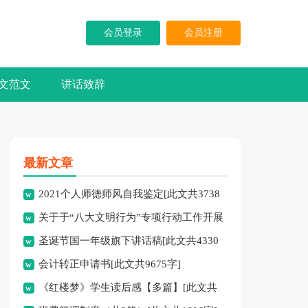
会员登录
会员注册
文范文
讲话致辞
最新文章
2021个人师德师风自我鉴定[此文共3738
关于于“八大文明行为”专项行动工作开展
字]
圣诞节国一年级旗下讲话稿[此文共4330
情况的汇报[此文共879字]
会计转正申请书[此文共9675字]
字]
《红楼梦》学生读后感【多篇】[此文共