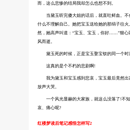
而，这么悲惨的结局我却怎么也想不到。
当黛玉听完傻大姐的话后，就直吐鲜血。不
什么不理解自己。她把宝玉送给她的那绢子往火
然，她高声叫道：“宝玉、宝玉，你好……”狠
风而逝。
黛玉死的时候，正是宝玉娶宝钗的同一个时
这真的是个不朽的悲剧啊!
我为黛玉和宝玉感到悲哀，宝玉最后竟然出
放声大哭。
一个风光显赫的大家族，就这么没落了!不
哀、痛心呢?
红楼梦读后笔记感悟怎样写2