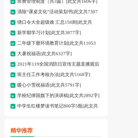
班费管理制度（共3篇）[此文共1606字]
2616字]
清除“课桌文化”活动策划书[此文共7307
绕口令大全超级难 汇总150则[此文共
字]
新学期学习计划[此文共3877字]
11183字]
二年级下册环境教育计划[此文共11053
大暑祝福语[此文共6327字]
字]
2021年119全国消防日宣传主题直播观后
班主任工作考核办法[此文共5168字]
感[此文共3846字]
暖心小雪祝福语[此文共5791字]
学校纪律国旗下的演讲稿[此文共2892字]
中学生红楼梦读书笔记800字5瓶[此文共
4308字]
精华推荐