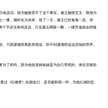
住地流泪。因为她接受不了这个事实，黛玉她恨宝玉，恨他为
上一撂，顿时化为灰烬。熬了一天，黛玉已经奄奄一息。突
心两个字还没来得及说，只见黛玉两眼一翻，一缕芳魂就这样随
辰。只因潇湘馆离新房很远，听不到潇湘馆这边悲恸的哭声。
家当了和尚，因为他知道林妹妹是为自己而死的。便在灵柩前
知看过《红楼梦》的朋友们，是否都和我一样，为他们感到悲