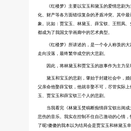
《红楼梦》主要以宝玉和黛玉的爱情悲剧为
化、财产等各方面错综复杂的矛盾冲突。其中最
象。比如：贾宝玉、林黛玉、薛宝钗、王熙凤、
都成为了我国文学画廊中的艺术典型。
《红楼梦》所讲述的，是一个令人称羡的大
走向没落，最终繁华成空的大悲剧。
因此，将林黛玉和贾宝玉的故事作为主力呈
黛玉和宝玉的悲剧，肇始于封建社会中，婚
父亲命他娶薛宝钗，他就非娶不可，尽管实际上
玉、贾宝玉和薛宝钗三个人的悲剧。
当我看完《林黛玉焚稿断痴情薛宝钗出闺成
悲伤的音乐。我实在控制不住自己激动的心情，
了呢!傻傻的我本以为结局会是贾宝玉和林黛玉