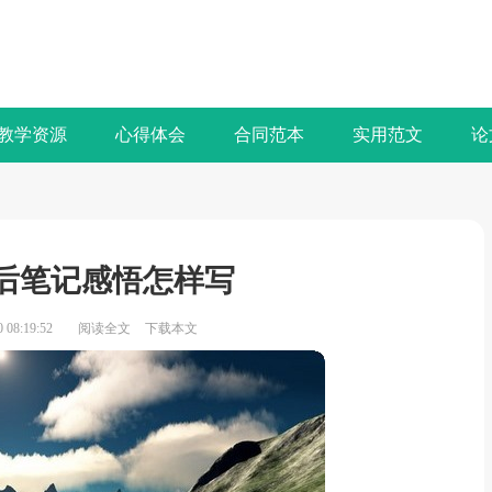
教学资源
心得体会
合同范本
实用范文
论
后笔记感悟怎样写
08:19:52
阅读全文
下载本文