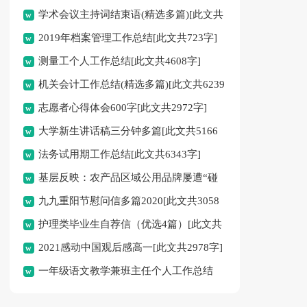
学术会议主持词结束语(精选多篇)[此文共
2019年档案管理工作总结[此文共723字]
3905字]
测量工个人工作总结[此文共4608字]
机关会计工作总结(精选多篇)[此文共6239
志愿者心得体会600字[此文共2972字]
字]
大学新生讲话稿三分钟多篇[此文共5166
法务试用期工作总结[此文共6343字]
字]
基层反映：农产品区域公用品牌屡遭“碰
九九重阳节慰问信多篇2020[此文共3058
瓷”需警惕[此文共956字]
护理类毕业生自荐信（优选4篇）[此文共
字]
2021感动中国观后感高一[此文共2978字]
2209字]
一年级语文教学兼班主任个人工作总结
[此文共2523字]