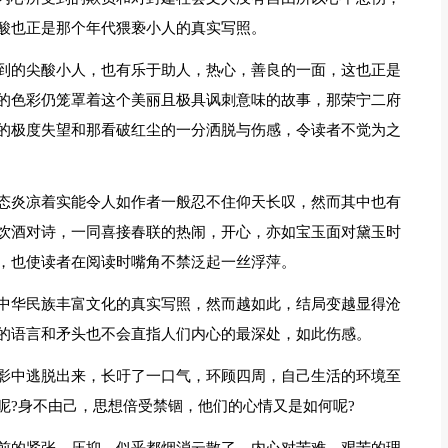
酸也正是那个年代猥亵小人的真实写照。
到的尖酸小人，也有乐于助人，热心，善良的一面，这也正是
的色彩仍笼罩着这个美丽且极具讽刺意味的故事，那荣宁二府
的极度失望和那看破红尘的一分洒脱与伤感，令读者不觉为之
态炎凉着实能令人如作者一般忍不住仰天长叹，然而其中也有
饮酒对诗，一同喜接春联的热闹，开心，亦如宝玉面对黛玉时
，也使读者在阅读时嘴角不禁泛起一丝浮萍。
中华民族丰富文化的真实写照，然而越如此，结局变越显得沧
的语言和矛头也不会直指人们内心的最深处，如此伤感。
影中逃脱出来，长吁了一口气，环顾四周，自己生活的环境至
呢?身不由己，思想倍受禁锢，他们的心情又是如何呢?