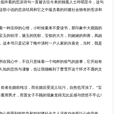
黛玉低吟着的悲凉诗句一直被古往今来的独孤人士吟唱至今，这句
这部小说的悲凉结局和它之中蕴含着的封建社会独有的苍凉和
着一种压抑的心情，小时候素来不爱读书，那印象中大观园的
宝玉的轻浮，黛玉的忧郁，宝钗的大方，刘姥姥的和善，凤姐
，这本书只是记录了晚中清时一户人家的兴衰史，当时，我是
书在我心中，不仅只意味着一个纯粹的俗气的故事，它开始有
人知的悲伤与凄惨，也让我领略到了曹雪芹这个怀才不遇的文
，前者在婚前纯洁，而在婚后受泥土玷污，自然也浑浊了。”宝
会重用男才，而置女子不顾的现象觉得无比反感与愤愤不平么?
内心所受到的欺负和对封建社会文人没有自由所以心中悲伤，