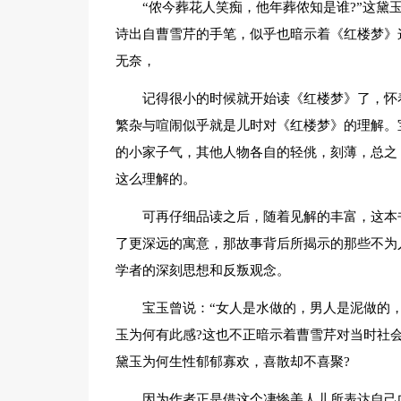
“侬今葬花人笑痴，他年葬侬知是谁?”这
诗出自曹雪芹的手笔，似乎也暗示着《红楼梦》
无奈，
记得很小的时候就开始读《红楼梦》了，怀
繁杂与喧闹似乎就是儿时对《红楼梦》的理解。
的小家子气，其他人物各自的轻佻，刻薄，总之
这么理解的。
可再仔细品读之后，随着见解的丰富，这本
了更深远的寓意，那故事背后所揭示的那些不为
学者的深刻思想和反叛观念。
宝玉曾说：“女人是水做的，男人是泥做的
玉为何有此感?这也不正暗示着曹雪芹对当时社
黛玉为何生性郁郁寡欢，喜散却不喜聚?
因为作者正是借这个凄惨美人儿所表达自己