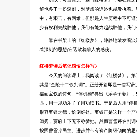
所以，每当读完一遍《红楼梦》，那在读之
解也多了一份深刻，对梦想的追逐也越发执着。
中，有艰苦，有困难，但那是人生历程中不可避
少有权利去战胜他，我们有能力起战胜他，我们
靠在书架上的《红楼梦》，静静地散发着淡
着深刻的思想;它透散着醉人的感伤。
红楼梦读后笔记感悟怎样写3
今天的阅读课上，我阅读了《红楼梦》。第
其是“金陵十二钗判词”。正册开篇即是一首写薛
描画宝钗的诗句。“停机德”典出《乐羊子妻》
匹，用一规劝乐羊子用功读书。于是后人用“停机
形容宝钗之德，恰倒好处。宝钗正是这样一个严
闺秀，贾府上下无不称赞她。然而曹雪芹在判词
按照曹雪芹民主、进步并带有资产阶级倾向的思